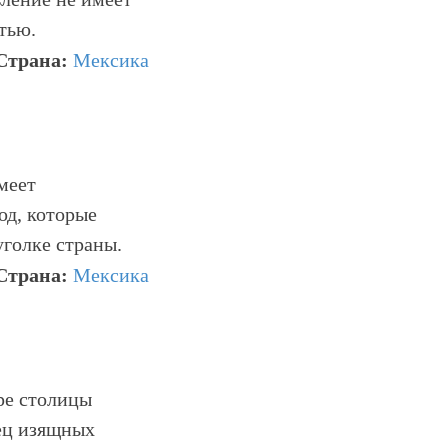
тью.
Страна:
Мексика
меет
юд, которые
уголке страны.
Страна:
Мексика
ре столицы
ец изящных