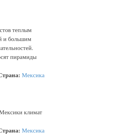
стов теплым
й и большим
ательностей.
осят пирамиды
Страна:
Мексика
 Мексики климат
Страна:
Мексика