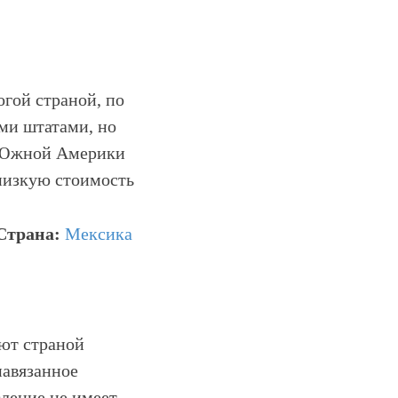
гой страной, по
ми штатами, но
 Южной Америки
низкую стоимость
Страна:
Мексика
ют страной
навязанное
ление не имеет