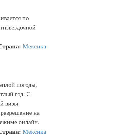
ивается по
ятизвездочной
Страна:
Мексика
еплой погоды,
глый год. С
й визы
 разрешение на
режиме онлайн.
Страна:
Мексика