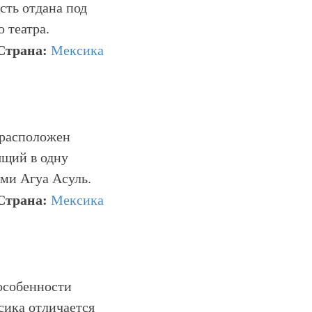
сть отдана под
 театра.
Страна:
Мексика
 расположен
ящий в одну
ами Агуа Асуль.
Страна:
Мексика
 особенности
сика отличается