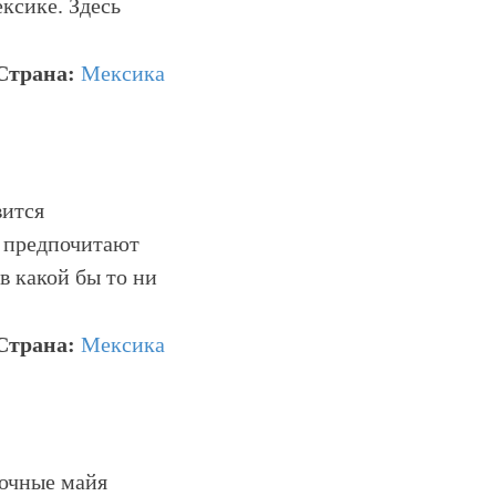
ексике. Здесь
Страна:
Мексика
вится
 предпочитают
в какой бы то ни
Страна:
Мексика
очные майя