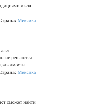
адициями из-за
Страна:
Мексика
тляет
ногие решаются
едвижимости.
Страна:
Мексика
ист сможет найти