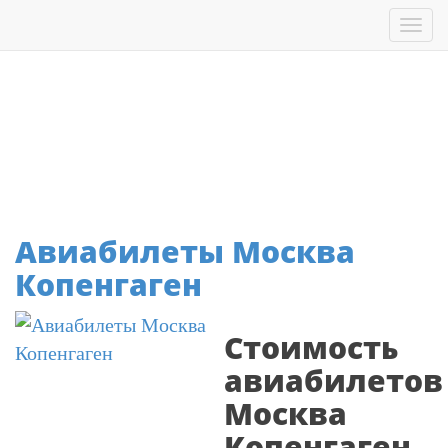
Перейти
Tog
к
nav
основному
содержанию
Дания
Авиабилеты Москва
Копенгаген
Стоимость
авиабилетов
Москва
Копенгаген