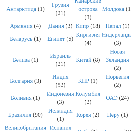
Канарские
Грузия
Антарктида
(1)
острова
Молдова
(1
(21)
(3)
Армения
(4)
Дания
(3)
Кипр
(18)
Непал
(1)
Киргизия
Нидерланд
Беларусь
(1)
Египет
(5)
(4)
(3)
Новая
Израиль
Белиза
(1)
Китай
(8)
Зеландия
(21)
(2)
Индия
Норвегия
Болгария
(3)
КНР
(1)
(52)
(2)
Индонезия
Колумбия
Боливия
(1)
ОАЭ
(24)
(3)
(2)
Исландия
Бразилия
(90)
Корея
(2)
Перу
(1)
(1)
Великобритания
Испания