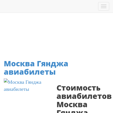
Перейти
Tog
к
nav
основному
содержанию
Азейбаржан
Москва Гянджа
авиабилеты
Стоимость
авиабилетов
Москва
Гянджа