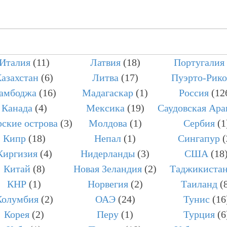
Италия
(11)
Латвия
(18)
Португалия
ПОИСК
азахстан
(6)
Литва
(17)
Пуэрто-Рико
амбоджа
(16)
Мадагаскар
(1)
Россия
(12
Канада
(4)
Мексика
(19)
Саудовская Ара
ские острова
(3)
Молдова
(1)
Сербия
(1
Кипр
(18)
Непал
(1)
Сингапур
(
Киргизия
(4)
Нидерланды
(3)
США
(18
Китай
(8)
Новая Зеландия
(2)
Таджикиста
КНР
(1)
Норвегия
(2)
Таиланд
(
Колумбия
(2)
ОАЭ
(24)
Тунис
(16
Корея
(2)
Перу
(1)
Турция
(6