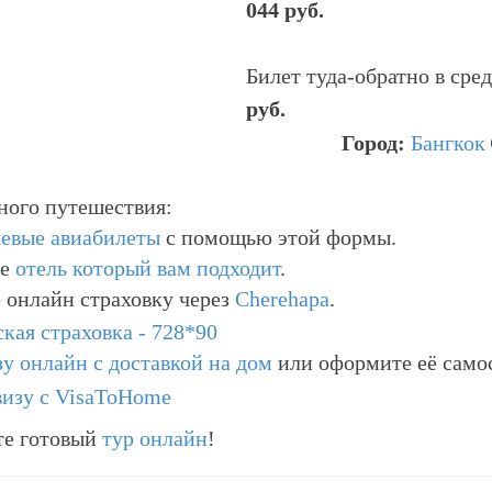
044 руб.
Билет туда-обратно в сре
руб.
Город:
Бангкок
ного путешествия:
евые авиабилеты
с помощью этой формы.
те
отель который вам подходит
.
 онлайн страховку через
Cherehapa
.
зу онлайн с доставкой на дом
или оформите её само
те готовый
тур онлайн
!