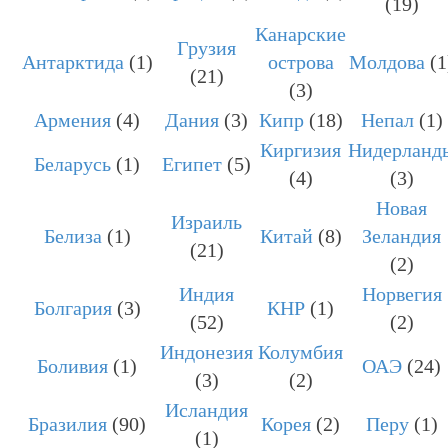
(19)
Канарские
Грузия
Антарктида
(1)
острова
Молдова
(1
(21)
(3)
Армения
(4)
Дания
(3)
Кипр
(18)
Непал
(1)
Киргизия
Нидерланд
Беларусь
(1)
Египет
(5)
(4)
(3)
Новая
Израиль
Белиза
(1)
Китай
(8)
Зеландия
(21)
(2)
Индия
Норвегия
Болгария
(3)
КНР
(1)
(52)
(2)
Индонезия
Колумбия
Боливия
(1)
ОАЭ
(24)
(3)
(2)
Исландия
Бразилия
(90)
Корея
(2)
Перу
(1)
(1)