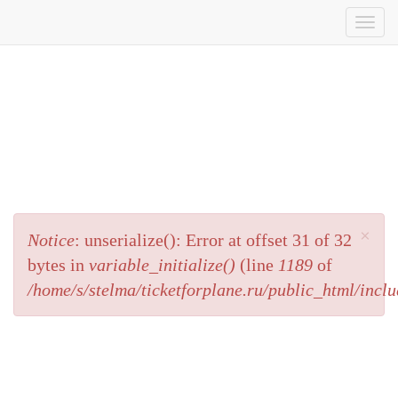
Перейти
Tog
к
nav
основному
содержанию
Дайвинг во Вьетнаме
Опубликовано 24 апреля, 2015 - 21:26
Сообщение
×
Notice
: unserialize(): Error at offset 31 of 32
об
bytes in
variable_initialize()
(line
1189
of
ошибке
/home/s/stelma/ticketforplane.ru/public_html/inclu