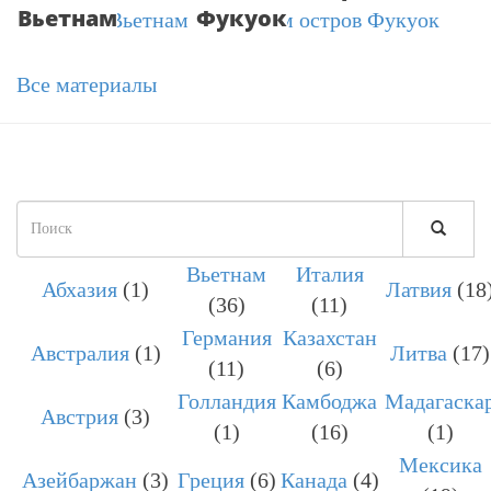
Вьетнам
Фукуок
Все материалы
Форма
поиска
Вьетнам
Италия
ПОИСК
Абхазия
(1)
Латвия
(18
(36)
(11)
Германия
Казахстан
Австралия
(1)
Литва
(17)
(11)
(6)
Голландия
Камбоджа
Мадагаска
Австрия
(3)
(1)
(16)
(1)
Мексика
Азейбаржан
(3)
Греция
(6)
Канада
(4)