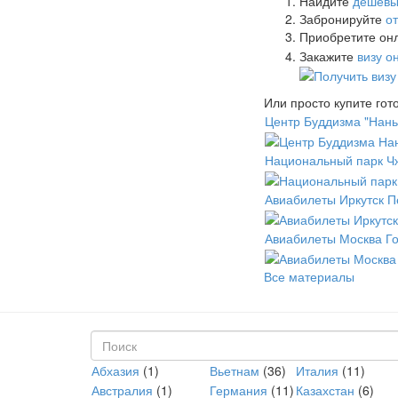
Найдите
дешевы
Забронируйте
о
Приобретите онл
Закажите
визу о
Или просто купите го
Центр Буддизма "Нан
Национальный парк Ч
Авиабилеты Иркутск П
Авиабилеты Москва Го
Все материалы
Форма поиска
Абхазия
(1)
Вьетнам
(36)
Италия
(11)
Поиск
Австралия
(1)
Германия
(11)
Казахстан
(6)