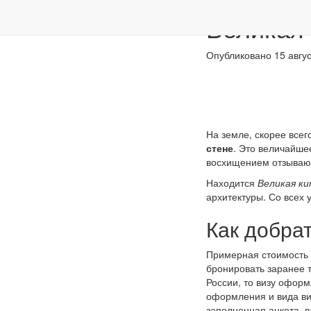
Перейти к основному содержанию
Великая 
Опубликовано 15 авгус
На земле, скорее всег
стене
. Это величайше
восхищением отзывают
Находится
Великая к
архитектуры. Со всех
Как добрат
Примерная стоимость 
бронировать заранее ту
России, то визу оформ
оформления и вида виз
заполненная анкета, 