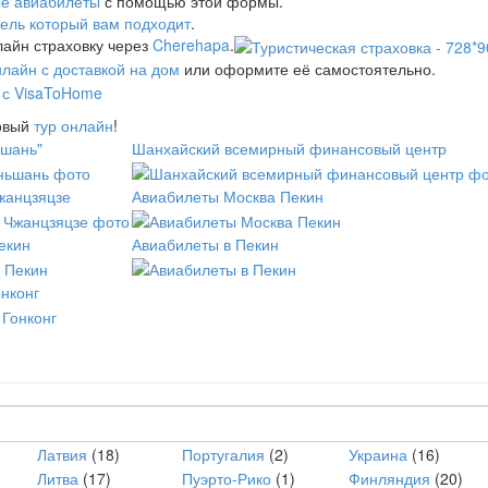
е авиабилеты
с помощью этой формы.
тель который вам подходит
.
айн страховку через
Cherehapa
.
нлайн с доставкой на дом
или оформите её самостоятельно.
товый
тур онлайн
!
ьшань"
Шанхайский всемирный финансовый центр
жанцзяцзе
Авиабилеты Москва Пекин
екин
Авиабилеты в Пекин
нконг
Латвия
(18)
Португалия
(2)
Украина
(16)
Литва
(17)
Пуэрто-Рико
(1)
Финляндия
(20)