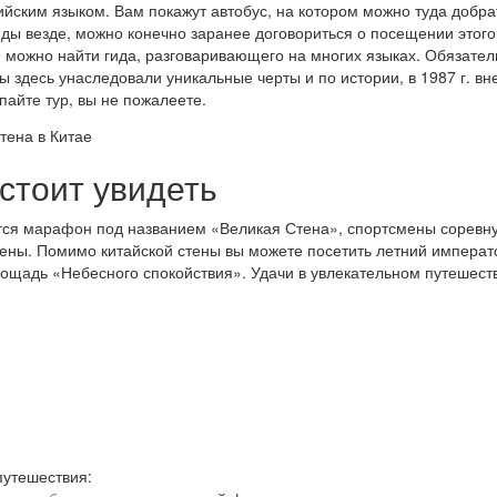
йским языком. Вам покажут автобус, на котором можно туда добрат
иды везде, можно конечно заранее договориться о посещении этого 
е можно найти гида, разговаривающего на многих языках. Обязате
ы здесь унаследовали уникальные черты и по истории, в 1987 г. в
айте тур, вы не пожалеете.
стоит увидеть
тся марафон под названием «Великая Стена», спортсмены соревн
тены. Помимо китайской стены вы можете посетить летний императ
ощадь «Небесного спокойствия». Удачи в увлекательном путешест
путешествия: