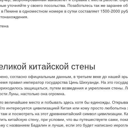
ые уточняйте у своего посольства. Позаботьтесь так же заранее о
в Пекине в одноместном номере в сутки составляет 1500-2000 рубл
стонахождения.
еликой китайской стены
оено, согласно официальным данным, в третьем веке до нашей эры
ремя правил император государства Цинь Шихуанди. На это госуда
приходилось защищаться, путем возведения и укрепления стены. 
ости Луны, настолько она огромна.
это величайшее место и побывать здесь хотя бы единожды. Открыв
Кто интересуется цивилизацией Китая или кому просто любопытна 
там и посмотреть на этот древнекитайский символ цивилизации. Ка
тить китайскую стену, при условии, что вы путешествуете сами, по
ку с названием Бадалин и лучше, если это будет написано иерогли