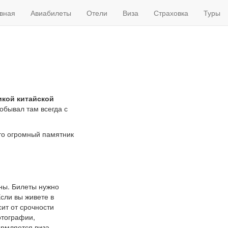
вная
Авиабилеты
Отели
Виза
Страховка
Туры
икой китайской
обывал там всегда с
Это огромный памятник
?
оны. Билеты нужно
Если вы живете в
ит от срочности
отографии,
ормляется виза