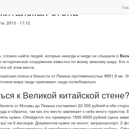
китайская стена
Гла
та, 2013 - 17:12
о, сложно найти людей, которые никогда и нигде не слышали о
Вел
е историческое сооружение известно по всему земному шару. Кто п
ся об этом месте.
итайская стена
в близости от Пекина протяженностью 8851,9 км. 
 уголков мира люди приезжают сюда полюбоваться.
ься к Великой китайской стене
билета от Москвы до Пекина составляет 22 000 рублей в обе стор
да и обратно, так как это место завлекает к себе много туристов. 
лять нужно. Обойдется это примерно 1500-6000 рублей (цена завис
ы) на 6 месяцев. Документов нужно не много: загранпаспорт, 2 ф
ваучер, забронированный авиабилет и справка с места работы. Оф