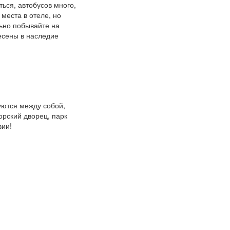
ься, автобусов много,
места в отеле, но
льно побывайте на
несены в наследие
уются между собой,
орский дворец, парк
вии!