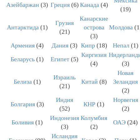
Мексика
Азейбаржан
(3)
Греция
(6)
Канада
(4)
(19)
Канарские
Грузия
Антарктида
(1)
острова
Молдова
(1
(21)
(3)
Армения
(4)
Дания
(3)
Кипр
(18)
Непал
(1)
Киргизия
Нидерланд
Беларусь
(1)
Египет
(5)
(4)
(3)
Новая
Израиль
Белиза
(1)
Китай
(8)
Зеландия
(21)
(2)
Индия
Норвегия
Болгария
(3)
КНР
(1)
(52)
(2)
Индонезия
Колумбия
Боливия
(1)
ОАЭ
(24)
(3)
(2)
Исландия