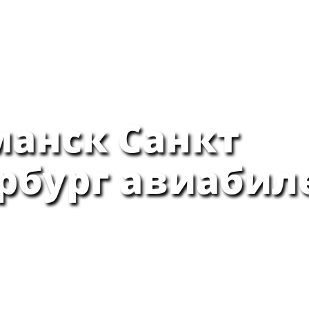
ГЛАВНАЯ
АВИА
анск Санкт
рбург авиабил
октября, 2013 - 15:21