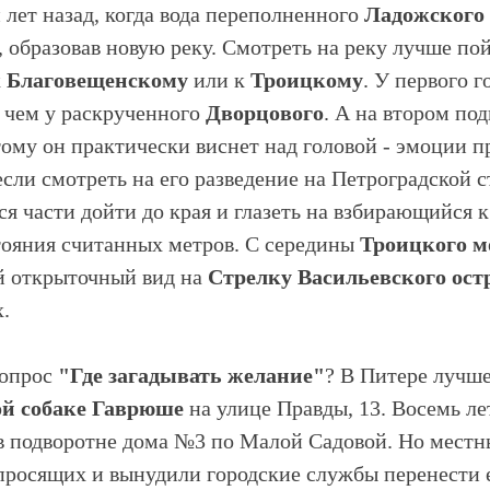
 лет назад, когда вода переполненного
Ладожского 
, образовав новую реку. Смотреть на реку лучше пой
к
Благовещенскому
или к
Троицкому
. У первого 
 чем у раскрученного
Дворцового
. А на втором по
тому он практически виснет над головой - эмоции п
сли смотреть на его разведение на Петроградской 
 части дойти до края и глазеть на взбирающийся к
тояния считанных метров. С середины
Троицкого м
й открыточный вид на
Стрелку Васильевского ост
.
вопрос
"Где загадывать желание"
? В Питере лучше
й собаке Гаврюше
на улице Правды, 13. Восемь ле
 в подворотне дома №3 по Малой Садовой. Но мест
просящих и вынудили городские службы перенести е