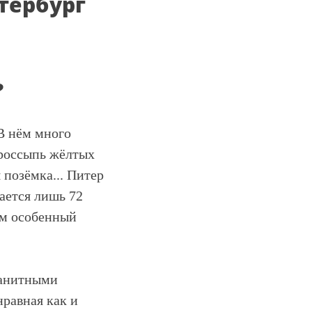
тербург
?
В нём много
 россыпь жёлтых
 позёмка... Питер
рается лишь 72
ам особенный
гранитными
нравная как и