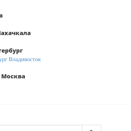
а
Махачкала
тербург
 Москва