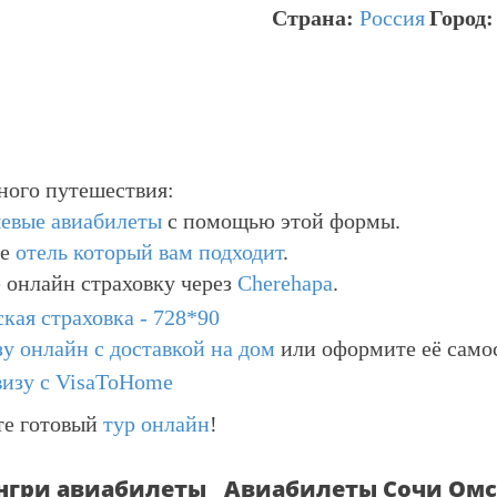
Страна:
Россия
Город
ного путешествия:
евые авиабилеты
с помощью этой формы.
те
отель который вам подходит
.
 онлайн страховку через
Cherehapa
.
зу онлайн с доставкой на дом
или оформите её само
те готовый
тур онлайн
!
нгри авиабилеты
Авиабилеты Сочи Ом