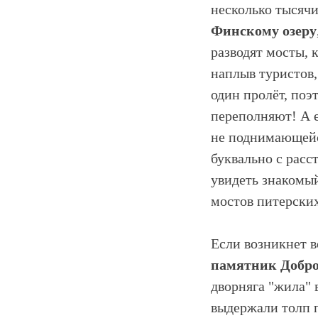
несколько тысячи
Финскому озеру
разводят мосты, 
наплыв туристов,
один пролёт, поэ
переполняют! А е
не поднимающейся
буквально с расс
увидеть знакомы
мостов питерских
Если возникнет 
памятник Добро
дворняга "жила"
выдержали толп 