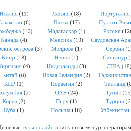
Италия
(11)
Латвия
(18)
Португалия
ПОИСК
азахстан
(6)
Литва
(17)
Пуэрто-Рико
амбоджа
(16)
Мадагаскар
(1)
Россия
(12
Канада
(4)
Мексика
(19)
Саудовская Ара
ские острова
(3)
Молдова
(1)
Сербия
(1
Кипр
(18)
Непал
(1)
Сингапур
(
Киргизия
(4)
Нидерланды
(3)
США
(18
Китай
(8)
Новая Зеландия
(2)
Таджикиста
КНР
(1)
Норвегия
(2)
Таиланд
(
Колумбия
(2)
ОАЭ
(24)
Тунис
(16
Корея
(2)
Перу
(1)
Турция
(6
Куба
(1)
Польша
(18)
Узбекистан
Дешевые
туры онлайн
поиск по всем тур операторам