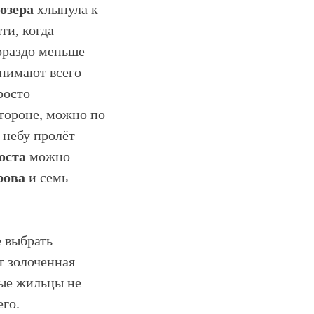
озера
хлынула к
ти, когда
гораздо меньше
днимают всего
росто
стороне, можно по
 небу пролёт
оста
можно
рова
и семь
 выбрать
т золоченная
ные жильцы не
го.