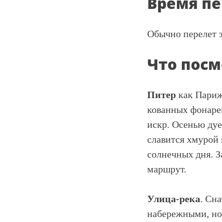
Время пе
Обычно перелет 
Что посм
Питер
как Париж
кованных фонарей
искр. Осенью дуе
славится хмурой 
солнечных дня. 
маршрут.
Улица-река
. Сн
набережными, но 