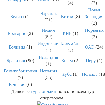
(4)
(3)
Новая
Израиль
Белиза
(1)
Китай
(8)
Зеландия
(21)
(2)
Индия
Норвегия
Болгария
(3)
КНР
(1)
(52)
(2)
Индонезия
Колумбия
Боливия
(1)
ОАЭ
(24)
(3)
(2)
Исландия
Бразилия
(90)
Корея
(2)
Перу
(1)
(1)
Великобритания
Испания
Куба
(1)
Польша
(18
(7)
(55)
Венгрия
(6)
Дешевые
туры онлайн
поиск по всем тур
операторам!