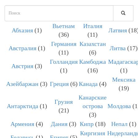
Форма
поиска
Вьетнам
Италия
ПОИСК
Абхазия
(1)
Латвия
(18
(36)
(11)
Германия
Казахстан
Австралия
(1)
Литва
(17)
(11)
(6)
Голландия
Камбоджа
Мадагаска
Австрия
(3)
(1)
(16)
(1)
Мексика
Азейбаржан
(3)
Греция
(6)
Канада
(4)
(19)
Канарские
Грузия
Антарктида
(1)
острова
Молдова
(1
(21)
(3)
Армения
(4)
Дания
(3)
Кипр
(18)
Непал
(1)
Киргизия
Нидерланд
Беларусь
(1)
Египет
(5)