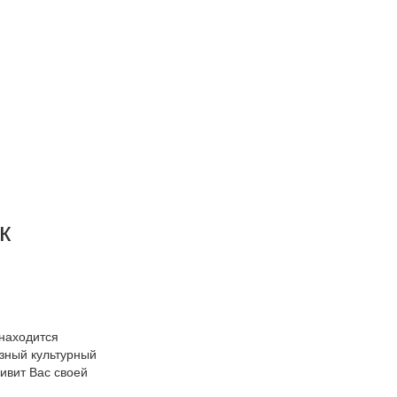
к
 находится
зный культурный
дивит Вас своей