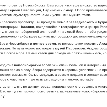
лку по центру Новосибирска, Вам встретятся еще множество парко
сквер Героев Революции, Нарымский сквер
. Особо примечател
чеством скульптур, фонтанами и уличными музыкантами.
по Красному проспекту, Вы пройдете мимо
Краеведческого
и
Худо
инистрации,
Часовни
, находящейся в географическом центре Росс
огуляться по набережной или перейти на левый берег, чтобы увиде
сположено наибольшее количество городских достопримечательно
 Вас в Новосибирск
в летнее время
, то рекомендуем посетить
Ака
 вокзал. По пути можно посмотреть
музей Паровозов
. Академгоро
ся Обское море. Самый сезон для похода на пляж – июнь-июль, но
ездить в
новосибирский зоопарк
– очень большой и интересный. 
ложен прямо в лесу. Звери содержатся в хороших условиях и не п
восторг вызывают белые медведи, а совсем недавно в зоопарк зав
еров с животными, там есть аттракционы и множество кафе.
тается гулять по центру города, периодически отогреваясь в мног
 Вас не пугают, можно посмотреть на заснеженные новосибирские 
ору
.