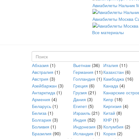
Авиабилеты Нальчик 
Авиабилеты Москва С
Все материалы
Форма поиска
Абхазия
(1)
Вьетнам
(36)
Италия
(11)
Поиск
Австралия
(1)
Германия
(11)
Казахстан
(6)
Австрия
(3)
Голландия
(1)
Камбоджа
(16)
Азейбаржан
(3)
Греция
(6)
Канада
(4)
Антарктида
(1)
Грузия
(21)
Канарские остро
Армения
(4)
Дания
(3)
Кипр
(18)
Беларусь
(1)
Египет
(5)
Киргизия
(4)
Белиза
(1)
Израиль
(21)
Китай
(8)
Болгария
(3)
Индия
(52)
КНР
(1)
Боливия
(1)
Индонезия
(3)
Колумбия
(2)
Бразилия
(90)
Исландия
(1)
Корея
(2)