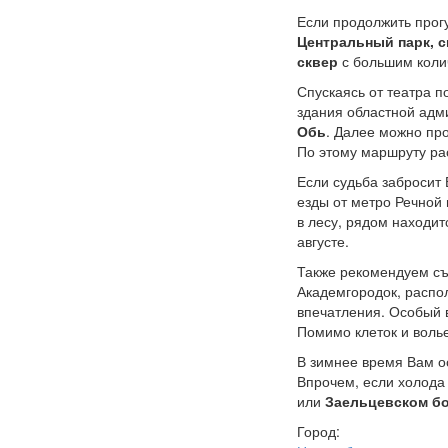
Если продолжить прогу
Центральный парк, 
сквер
с большим коли
Спускаясь от театра 
здания областной адм
Обь
. Далее можно пр
По этому маршруту ра
Если судьба забросит
езды от метро Речной
в лесу, рядом находит
августе.
Также рекомендуем съ
Академгородок, распо
впечатления. Особый 
Помимо клеток и воль
В зимнее время Вам ос
Впрочем, если холода
или
Заельцевском б
Город: