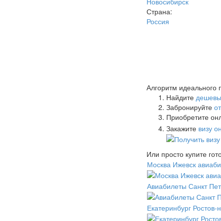
Новосибирск
Страна:
Россия
Алгоритм идеального 
Найдите
дешевы
Забронируйте
о
Приобретите онл
Закажите
визу о
Или просто купите го
Москва Ижевск авиаб
Авиабилеты Санкт Пет
Екатеринбург Ростов-