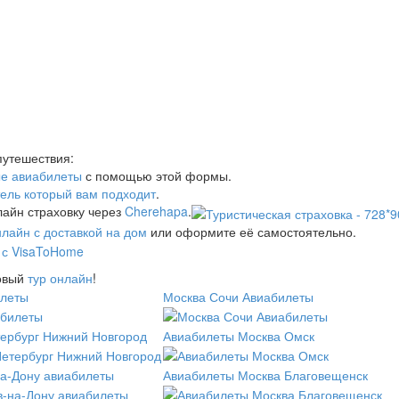
путешествия:
е авиабилеты
с помощью этой формы.
тель который вам подходит
.
айн страховку через
Cherehapa
.
нлайн с доставкой на дом
или оформите её самостоятельно.
товый
тур онлайн
!
илеты
Москва Сочи Авиабилеты
ербург Нижний Новгород
Авиабилеты Москва Омск
на-Дону авиабилеты
Авиабилеты Москва Благовещенск