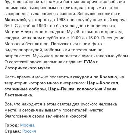
будет восстановить в памяти богатые исторические события
по именам, вычерченным на плитах, за которыми в стене
захоронены выдающиеся личности. Здесь же находится и
Мавзолей
, у которого до 1993 г нес службу почетный караул
№ 1. С декабря 1993 г он был упразднен и перенесен к
Могиле Неизвестного солдата. Музей открыт по вторникам,
средам, четвергам и субботам с 10.00 до 13.00. Посещение
Мавзолея бесплатное. Пользоваться в нем фото-,
видеоаппаратурой, мобильными телефонами не
разрешается. Мужчинам полагается снимать головные уборы.
О советской эпохе напоминают здания
ГУМа
и
Исторического музея
.
Часть времени можно посвятить
экскурсии по Кремлю
, на
территории которого много интересного:
Царь-Колокол
,
старинные соборы
,
Царь-Пушка
,
колокольня Ивана
Лествичника
.
Все, что находится в этом святом для русского человека
месте, и сегодня вызывает у посетителей чувство
благоговения своим величием и красотой.
Город:
Москва
Страна:
Россия