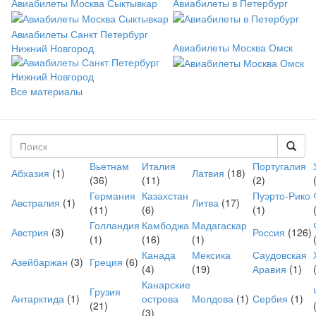
Авиабилеты Москва Сыктывкар
Авиабилеты в Петербург
Авиабилеты Санкт Петербург
Авиабилеты Москва Омск
Нижний Новгород
Все материалы
Форма поиска
Вьетнам
Италия
Португалия
Поиск
Абхазия
(1)
Латвия
(18)
(36)
(11)
(2)
Германия
Казахстан
Пуэрто-Рико
Австралия
(1)
Литва
(17)
(11)
(6)
(1)
Голландия
Камбоджа
Мадагаскар
Австрия
(3)
Россия
(126)
(1)
(16)
(1)
Канада
Мексика
Саудовская
Азейбаржан
(3)
Греция
(6)
(4)
(19)
Аравия
(1)
Канарские
Грузия
Антарктида
(1)
острова
Молдова
(1)
Сербия
(1)
(21)
(3)