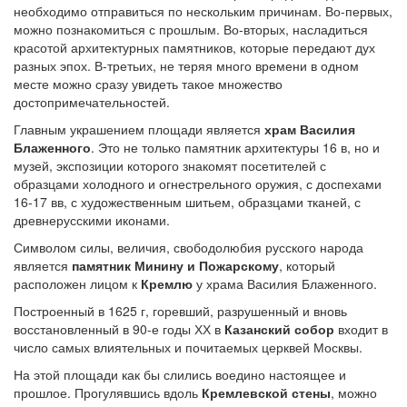
необходимо отправиться по нескольким причинам. Во-первых,
можно познакомиться с прошлым. Во-вторых, насладиться
красотой архитектурных памятников, которые передают дух
разных эпох. В-третьих, не теряя много времени в одном
месте можно сразу увидеть такое множество
достопримечательностей.
Главным украшением площади является
храм Василия
Блаженного
. Это не только памятник архитектуры 16 в, но и
музей, экспозиции которого знакомят посетителей с
образцами холодного и огнестрельного оружия, с доспехами
16-17 вв, с художественным шитьем, образцами тканей, с
древнерусскими иконами.
Символом силы, величия, свободолюбия русского народа
является
памятник Минину и Пожарскому
, который
расположен лицом к
Кремлю
у храма Василия Блаженного.
Построенный в 1625 г, горевший, разрушенный и вновь
восстановленный в 90-е годы ХХ в
Казанский собор
входит в
число самых влиятельных и почитаемых церквей Москвы.
На этой площади как бы слились воедино настоящее и
прошлое. Прогулявшись вдоль
Кремлевской стены
, можно