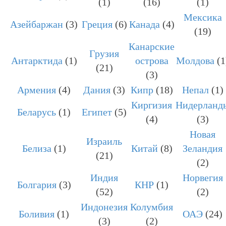
(1)
(16)
(1)
Мексика
Азейбаржан
(3)
Греция
(6)
Канада
(4)
(19)
Канарские
Грузия
Антарктида
(1)
острова
Молдова
(1
(21)
(3)
Армения
(4)
Дания
(3)
Кипр
(18)
Непал
(1)
Киргизия
Нидерланд
Беларусь
(1)
Египет
(5)
(4)
(3)
Новая
Израиль
Белиза
(1)
Китай
(8)
Зеландия
(21)
(2)
Индия
Норвегия
Болгария
(3)
КНР
(1)
(52)
(2)
Индонезия
Колумбия
Боливия
(1)
ОАЭ
(24)
(3)
(2)