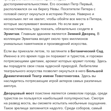
достопримечательностями. Его основал Петр Первый,
расположился он на берегу Невы. Посетители Питера с
головой смогут окунуться в историю России. Наверно и
нескольких лет не хватит, чтобы обойти все места в Питера,
которые заслуживают внимания. Но если вам уж
посчастливилось туда поехать, обязательно сходите в
Эрмитаж
. Главным зданием является
Зимний Дворец
. В
коллекции Эрмитажа входят около трех миллионов
уникальных памятников и произведений искусства.
Если вы приехали летом, то загляните в
Ботанический Сад
.
Именно в это время года он поражает и туристов, и горожан
потрясающими цветами, аромат которых кружит голову. Здесь
вы порадуете свои глаза чудесной природой. Любителям
театрального искусства позволит окунуться в него
Большой
Драматический Театр имени Товстоногова
. Здесь вы
насладитесь потрясающие игрой актеров самых различных
амплуа.
Дворцовый мост
поистине является символом города, среди
туристов он пользуется наибольшей популярностью. Смотря
на развод моста, вы сможете испытать необычные ощущение.
Такое зрелище запомнится надолго. Среди соборов, самый