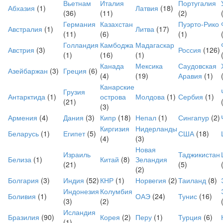
Вьетнам
Италия
Португалия
Поиск
Абхазия
(1)
Латвия
(18)
(36)
(11)
(2)
Германия
Казахстан
Пуэрто-Рико
Австралия
(1)
Литва
(17)
(11)
(6)
(1)
Голландия
Камбоджа
Мадагаскар
Австрия
(3)
Россия
(126)
(1)
(16)
(1)
Канада
Мексика
Саудовская
Азейбаржан
(3)
Греция
(6)
(4)
(19)
Аравия
(1)
Канарские
Грузия
Антарктида
(1)
острова
Молдова
(1)
Сербия
(1)
(21)
(3)
Армения
(4)
Дания
(3)
Кипр
(18)
Непал
(1)
Сингапур
(2)
Киргизия
Нидерланды
Беларусь
(1)
Египет
(5)
США
(18)
(4)
(3)
Новая
Израиль
Таджикистан
Белиза
(1)
Китай
(8)
Зеландия
(21)
(5)
(2)
Болгария
(3)
Индия
(52)
КНР
(1)
Норвегия
(2)
Таиланд
(8)
Индонезия
Колумбия
Боливия
(1)
ОАЭ
(24)
Тунис
(16)
(3)
(2)
Исландия
Бразилия
(90)
Корея
(2)
Перу
(1)
Турция
(6)
(1)